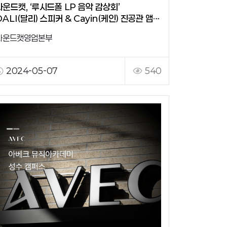
사운드캣, ‘루시드폴 LP 음악 감상회’
DALI(달리) 스피커 & Cayin(케인) 진공관 앰프
협찬
사운드캣영업본부
2024-05-07
540