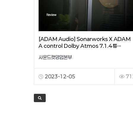
[ADAM Audio] Sonarworks X ADAM
A control Dolby Atmos 7.1.4 튜…
사운드캣영업본부
2023-12-05
71